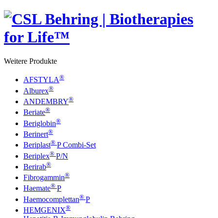
Weitere Produkte
®
AFSTYLA
®
Alburex
®
ANDEMBRY
®
Beriate
®
Beriglobin
®
Berinert
®
Beriplast
P Combi-Set
®
Beriplex
P/N
®
Berirab
®
Fibrogammin
®
Haemate
P
®
Haemocomplettan
P
®
HEMGENIX