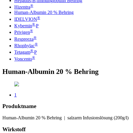
Hepatitis-B-Immunglobulin Behring
®
Hizentra
Human-Albumin 20 % Behring
®
IDELVION
®
Kybernin
P
®
Privigen
®
Respreeza
®
Rhophylac
®
Tetagam
P
®
Voncento
Human-Albumin 20 % Behring
1
Produktname
Human-Albumin 20 % Behring | salzarm Infusionslösung (200g/l)
Wirkstoff